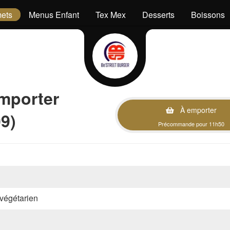
ets
Menus Enfant
Tex Mex
Desserts
Boissons
mporter
À emporter
9)
Précommande pour 11h50
, végétarien