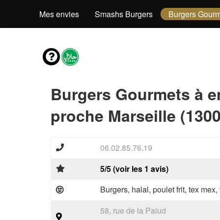
Mes envies
Smashs Burgers
Burgers Gourm
Burgers Gourmets à e
proche Marseille (1300
06.02.85.76.19
5/5 (voir les 1 avis)
Burgers, halal, poulet frit, tex mex
58, rue de la Palud