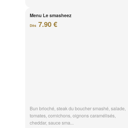
Menu Le smasheez
7.90 €
Dès
Bun brioché, steak du boucher smashé, salade,
tomates, cornichons, oignons caramélisés,
cheddar, sauce sma...