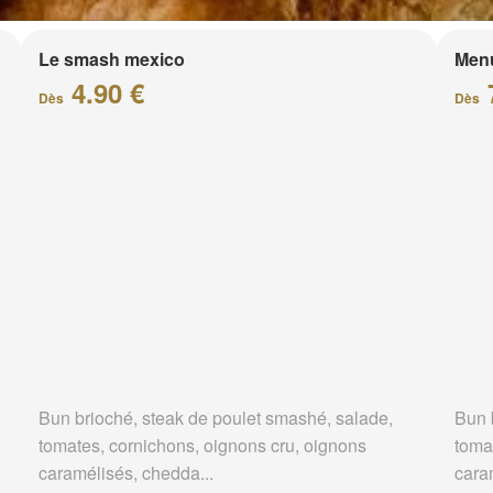
Le smash mexico
Men
4.90 €
Dès
Dès
Bun brioché, steak de poulet smashé, salade,
Bun 
tomates, cornichons, oignons cru, oignons
toma
caramélisés, chedda...
cara