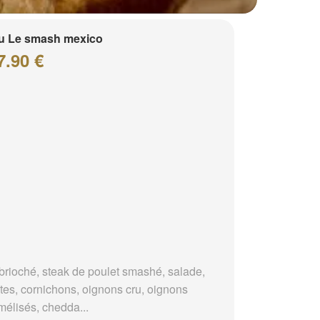
u Le smash mexico
7.90 €
brioché, steak de poulet smashé, salade,
tes, cornichons, oignons cru, oignons
mélisés, chedda...