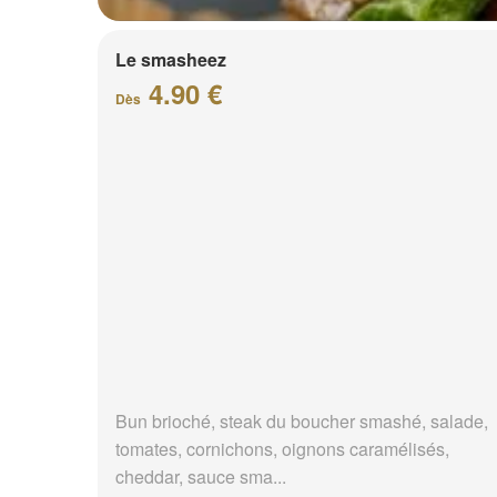
Le smasheez
4.90 €
Dès
Bun brioché, steak du boucher smashé, salade,
tomates, cornichons, oignons caramélisés,
cheddar, sauce sma...