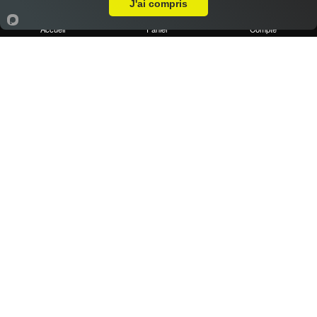
J'ai compris
Accueil
Panier
Compte
1 portion de frites maison
2.50 €
Dès