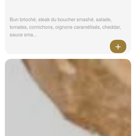
Bun brioché, steak du boucher smashé, salade,
tomates, cornichons, oignons caramélisés, cheddar,
sauce sma...