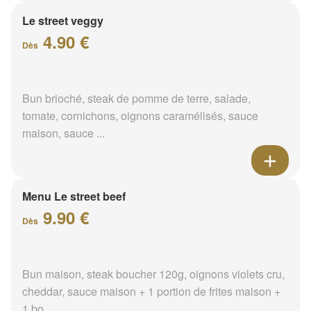
Le street veggy
4.90 €
Dès
Bun brioché, steak de pomme de terre, salade,
tomate, cornichons, oignons caramélisés, sauce
maison, sauce ...
Menu Le street beef
9.90 €
Dès
Bun maison, steak boucher 120g, oignons violets cru,
cheddar, sauce maison + 1 portion de frites maison +
1 bo...