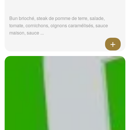
Bun brioché, steak de pomme de terre, salade,
tomate, cornichons, oignons caramélisés, sauce
maison, sauce ...