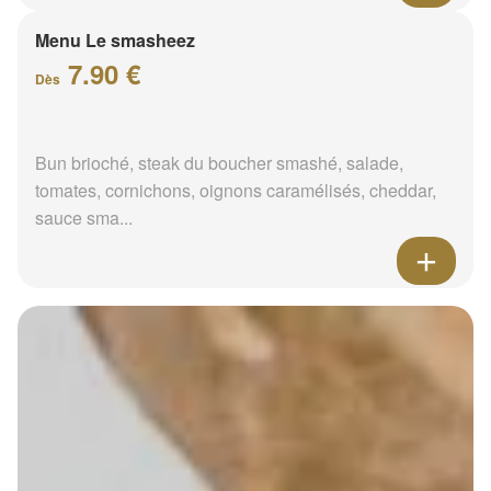
Menu Le smasheez
7.90 €
Dès
Bun brioché, steak du boucher smashé, salade,
tomates, cornichons, oignons caramélisés, cheddar,
sauce sma...