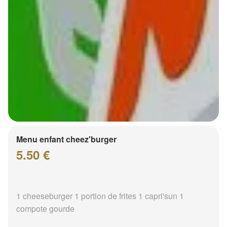
Menu enfant cheez'burger
5.50 €
1 cheeseburger 1 portion de frites 1 capri'sun 1
compote gourde