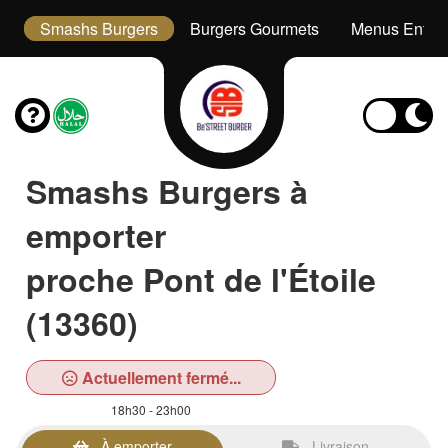
s
Smashs Burgers
Burgers Gourmets
Menus Enfan
Smashs Burgers à
emporter
proche Pont de l'Étoile
(13360)
Actuellement fermé...
18h30 - 23h00
À emporter
Livraison