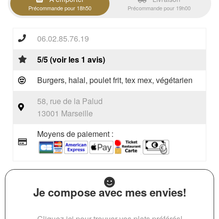
Précommande pour 18h50
Précommande pour 19h00
06.02.85.76.19
5/5 (voir les 1 avis)
Burgers, halal, poulet frit, tex mex, végétarien
58, rue de la Palud
13001 Marseille
Moyens de paiement :
Je compose avec mes envies!
Cliquez ici pour trouver vos plats préférés!