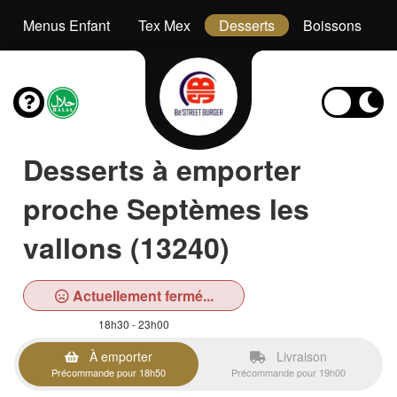
Menus Enfant
Tex Mex
Desserts
Boissons
Desserts à emporter
proche Septèmes les
vallons (13240)
Actuellement fermé...
18h30 - 23h00
À emporter
Livraison
Précommande pour 18h50
Précommande pour 19h00