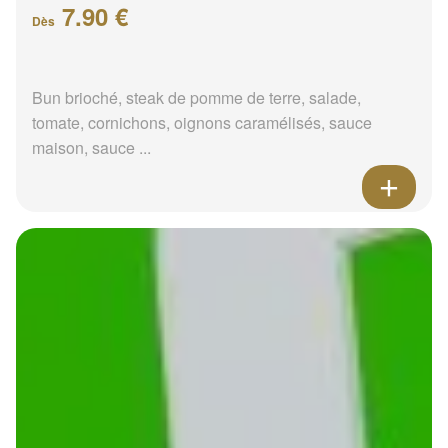
7.90 €
Dès
Bun brioché, steak de pomme de terre, salade,
tomate, cornichons, oignons caramélisés, sauce
maison, sauce ...