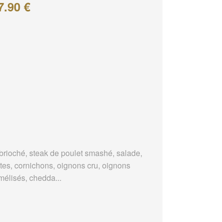
7.90 €
brioché, steak de poulet smashé, salade,
tes, cornichons, oignons cru, oignons
mélisés, chedda...