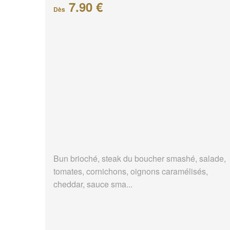
7.90 €
Dès
Bun brioché, steak du boucher smashé, salade,
tomates, cornichons, oignons caramélisés,
cheddar, sauce sma...