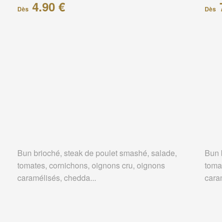
4.90 €
Dès
Dès
Bun brioché, steak de poulet smashé, salade,
Bun 
tomates, cornichons, oignons cru, oignons
toma
caramélisés, chedda...
cara