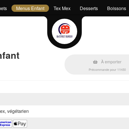
ets
Menus Enfant
Tex Mex
Desserts
Boissons
nfant
À emporter
Précommande pour 11h50
 mex, végétarien