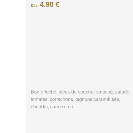
4.90 €
Dès
Bun brioché, steak du boucher smashé, salade,
tomates, cornichons, oignons caramélisés,
cheddar, sauce sma...