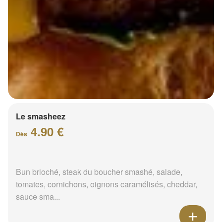
Le smasheez
4.90 €
Dès
Bun brioché, steak du boucher smashé, salade,
tomates, cornichons, oignons caramélisés, cheddar,
sauce sma...