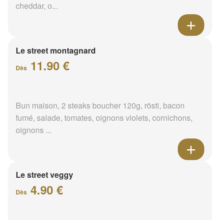
cheddar, o...
Le street montagnard
11.90 €
Dès
Bun maison, 2 steaks boucher 120g, rösti, bacon
fumé, salade, tomates, oignons violets, cornichons,
oignons ...
Le street veggy
4.90 €
Dès