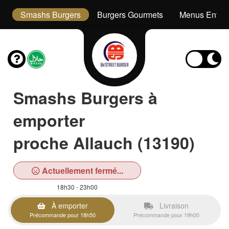
s
Smashs Burgers
Burgers Gourmets
Menus Enfan
Smashs Burgers à
emporter
proche Allauch (13190)
Actuellement fermé...
18h30 - 23h00
À emporter
Livraison
Précommande pour 18h50
Précommande pour 19h00