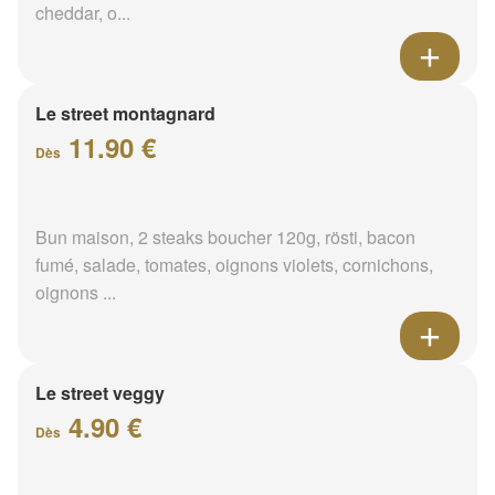
cheddar, o...
Le street montagnard
11.90 €
Dès
Bun maison, 2 steaks boucher 120g, rösti, bacon
fumé, salade, tomates, oignons violets, cornichons,
oignons ...
Le street veggy
4.90 €
Dès