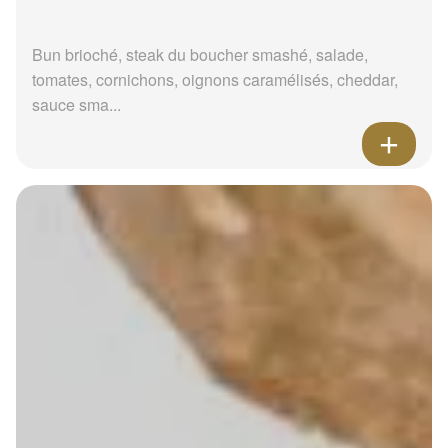
Bun brioché, steak du boucher smashé, salade,
tomates, cornichons, oignons caramélisés, cheddar,
sauce sma...