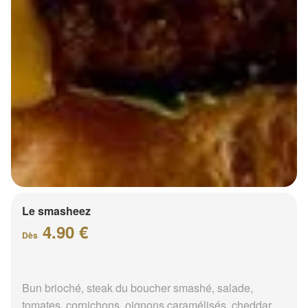
Le smasheez
4.90 €
Dès
Bun brioché, steak du boucher smashé, salade,
tomates, cornichons, oignons caramélisés, cheddar,