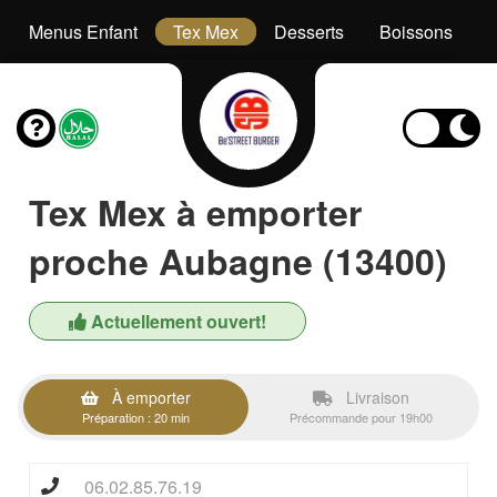
Menus Enfant
Tex Mex
Desserts
Boissons
Tex Mex à emporter
proche Aubagne (13400)
Actuellement ouvert!
À emporter
Livraison
Préparation : 20 min
Précommande pour 19h00
06.02.85.76.19