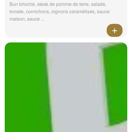
Bun brioché, steak de pomme de terre, salade,
tomate, cornichons, oignons caramélisés, sauce
maison, sauce ...