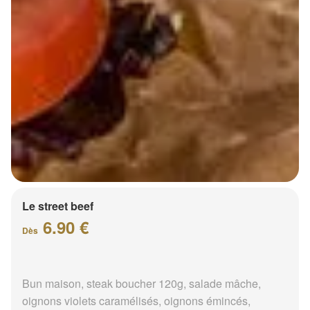
Le street beef
6.90 €
Dès
Bun maison, steak boucher 120g, salade mâche,
oignons violets caramélisés, oignons émincés,