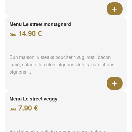
Menu Le street montagnard
14.90 €
Dès
Bun maison, 2 steaks boucher 120g, rösti, bacon
fumé, salade, tomates, oignons violets, cornichons,
oignons ...
Menu Le street veggy
7.90 €
Dès
Bun brioché, steak de pomme de terre, salade,