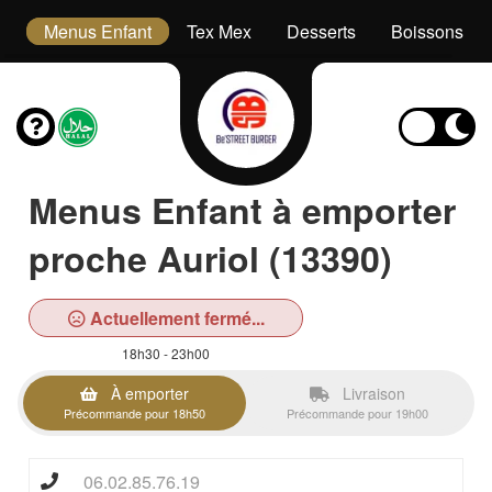
s
Menus Enfant
Tex Mex
Desserts
Boissons
Menus Enfant à emporter
proche Auriol (13390)
Actuellement fermé...
18h30 - 23h00
À emporter
Livraison
Précommande pour 18h50
Précommande pour 19h00
06.02.85.76.19