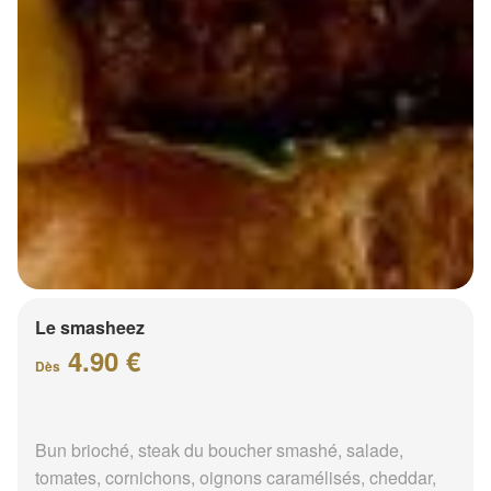
Le smasheez
4.90 €
Dès
Bun brioché, steak du boucher smashé, salade,
tomates, cornichons, oignons caramélisés, cheddar,