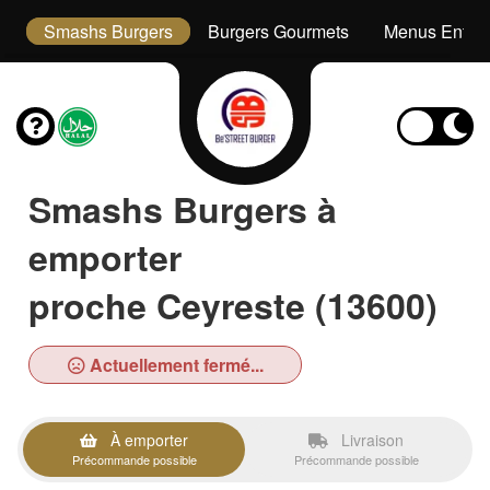
s
Smashs Burgers
Burgers Gourmets
Menus Enfan
Smashs Burgers à
emporter
proche Ceyreste (13600)
Actuellement fermé...
À emporter
Livraison
Précommande possible
Précommande possible