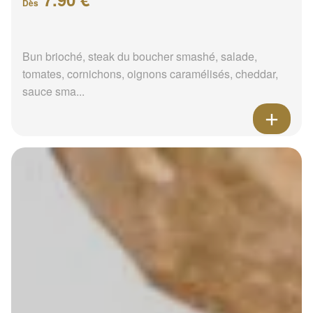
Dès
Bun brioché, steak du boucher smashé, salade,
tomates, cornichons, oignons caramélisés, cheddar,
sauce sma...