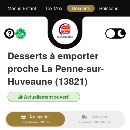
Menus Enfant
Tex Mex
Desserts
Boissons
Desserts à emporter
proche La Penne-sur-
Huveaune (13821)
Actuellement ouvert!
À emporter
Livraison
Préparation : 20 min
Livraison : 30 à 45 mn