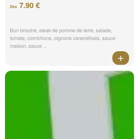
7.90 €
Dès
Bun brioché, steak de pomme de terre, salade,
tomate, cornichons, oignons caramélisés, sauce
maison, sauce ...