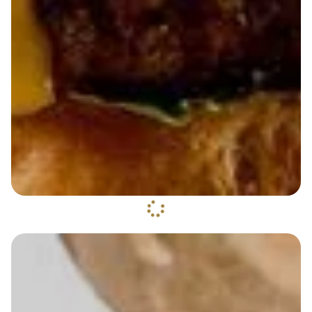
Le smasheez
4.90 €
Dès
Bun brioché, steak du boucher smashé, salade,