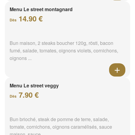
Le street veggy
4.90 €
Dès
Bun brioché, steak de pomme de terre, salade,
tomate, cornichons, oignons caramélisés, sauce
maison, sauce ...
Menu Le street beef
9.90 €
Dès
Bun maison, steak boucher 120g, oignons violets cru,
cheddar, sauce maison + 1 portion de frites maison +
1 bo...