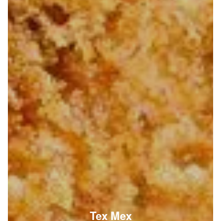
Menus Enfant à emporter sur Marseille 13001
Menu enfant cheez'burger
5.50 €
1 cheeseburger 1 portion de frites 1 capri'sun 1
compote gourde
Menu enfant nuggets
5.50 €