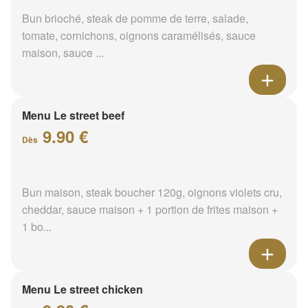
oignons violets caramélisés, oignons émincés,
cheddar, sauc...
Le street chicken
6.90 €
Dès
Bun maison, escalope de poulet, cheddar, salade
mâche, oignons violets caramélisés, oignons
émincés, sauc...
Le Street bacon
7.90 €
Dès