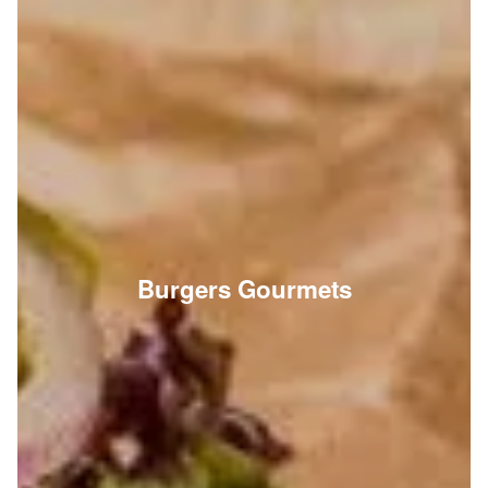
Bun brioché, steak de poulet smashé, salade,
tomates, cornichons, oignons cru, oignons
caramélisés, chedda...
Menu Le smasheez
7.90 €
Dès
Bun brioché, steak du boucher smashé, salade,
tomates, cornichons, oignons caramélisés, cheddar,
sauce sma...