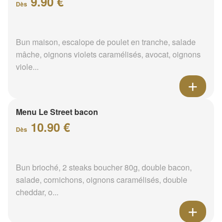
Bun brioché, 2 steaks boucher 80g, double bacon,
salade, cornichons, oignons caramélisés, double
cheddar, o...
Le street montagnard
11.90 €
Dès
Bun maison, 2 steaks boucher 120g, rösti, bacon
fumé, salade, tomates, oignons violets, cornichons,
oignons ...