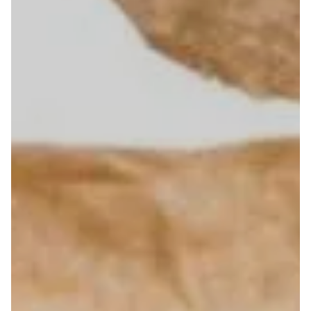
tomates, cornichons, oignons caramélisés, cheddar,
sauce sma...
Le smash mexico
4.90 €
Dès
Bun brioché, steak de poulet smashé, salade,
tomates, cornichons, oignons cru, oignons
caramélisés, chedda...
Menu Le smash mexico
7.90 €
Dès