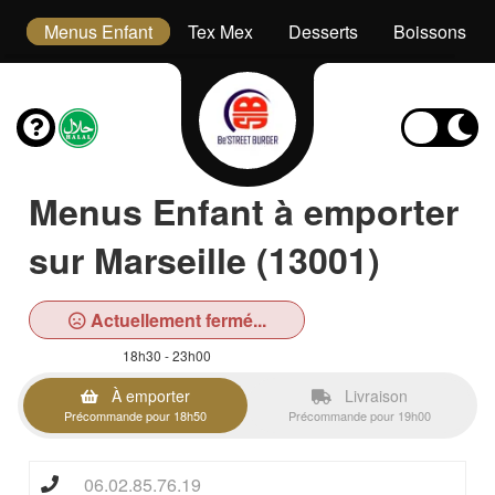
s
Menus Enfant
Tex Mex
Desserts
Boissons
Menus Enfant à emporter
sur Marseille (13001)
Actuellement fermé...
18h30 - 23h00
À emporter
Livraison
Précommande pour 18h50
Précommande pour 19h00
06.02.85.76.19