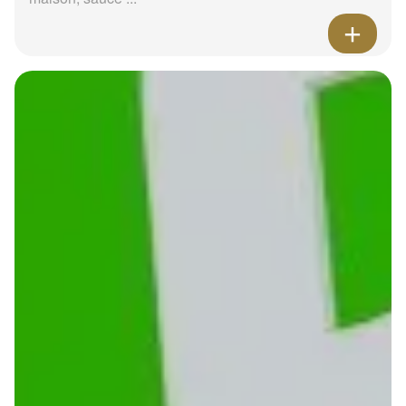
Menu Le street chicken
9.90 €
Dès
Bun maison, escalope de poulet en tranche, salade
mâche, oignons violets caramélisés, avocat, oignons
viole...
Menu Le Street bacon
10.90 €
Dès
Bun brioché, 2 steaks boucher 80g, double bacon,