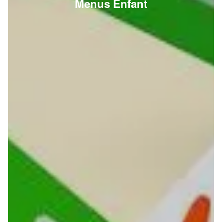
Bun brioché, steak de pomme de terre, salade,
tomate, cornichons, oignons caramélisés, sauce
maison, sauce ...