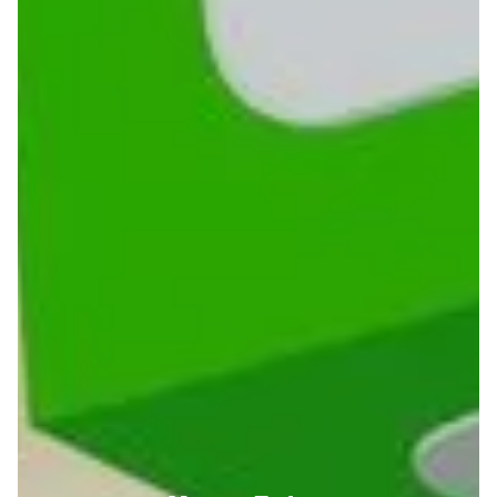
salade, cornichons, oignons caramélisés, double
cheddar, o...
Menu Le street montagnard
14.90 €
Dès
Bun maison, 2 steaks boucher 120g, rösti, bacon
fumé, salade, tomates, oignons violets, cornichons,
oignons ...
Menu Le street veggy
7.90 €
Dès