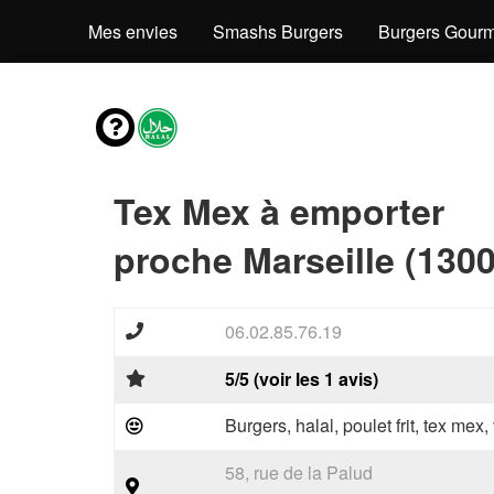
Mes envies
Smashs Burgers
Burgers Gourm
Tex Mex à emporter
proche Marseille (1300
06.02.85.76.19
5/5 (voir les 1 avis)
Burgers, halal, poulet frit, tex mex
58, rue de la Palud