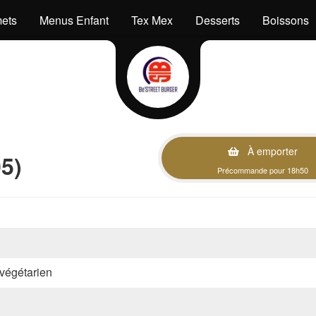
ets
Menus Enfant
Tex Mex
Desserts
Boissons
À emporter
5)
Précommande pour 18h50
, végétarien