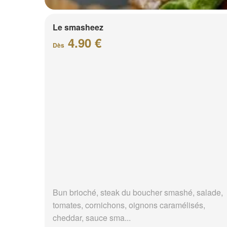
Le smasheez
4.90 €
Dès
Bun brioché, steak du boucher smashé, salade,
tomates, cornichons, oignons caramélisés,
cheddar, sauce sma...