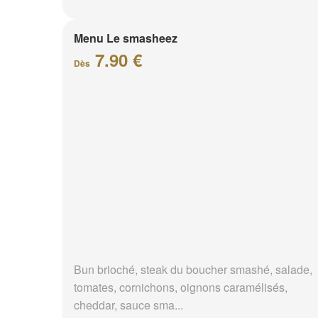
Menu Le smasheez
7.90 €
Dès
Bun brioché, steak du boucher smashé, salade,
tomates, cornichons, oignons caramélisés,
cheddar, sauce sma...