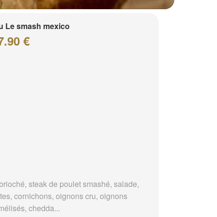
u Le smash mexico
7.90 €
brioché, steak de poulet smashé, salade,
tes, cornichons, oignons cru, oignons
mélisés, chedda...