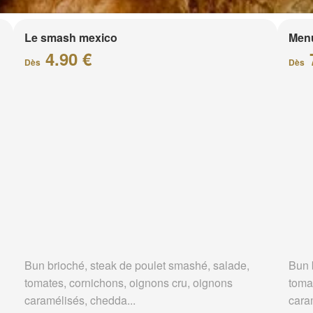
Le smash mexico
Men
4.90 €
Dès
Dès
Bun brioché, steak de poulet smashé, salade,
Bun 
tomates, cornichons, oignons cru, oignons
toma
caramélisés, chedda...
cara