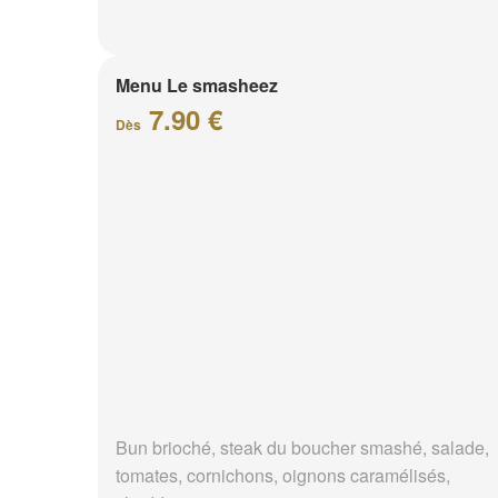
Menu Le smasheez
7.90 €
Dès
Bun brioché, steak du boucher smashé, salade,
tomates, cornichons, oignons caramélisés,