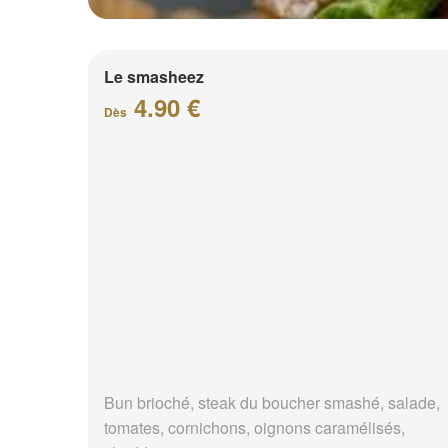
Le smasheez
4.90 €
Dès
Bun brioché, steak du boucher smashé, salade,
tomates, cornichons, oignons caramélisés,