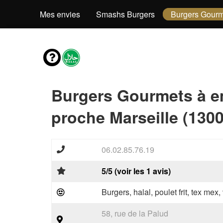
Mes envies
Smashs Burgers
Burgers Gourm
Burgers Gourmets à e
proche Marseille (1300
06.02.85.76.19
5/5 (voir les 1 avis)
Burgers, halal, poulet frit, tex mex
58, rue de la Palud