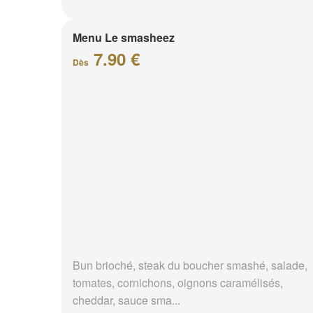
Menu Le smasheez
7.90 €
Dès
Bun brioché, steak du boucher smashé, salade,
tomates, cornichons, oignons caramélisés,
cheddar, sauce sma...