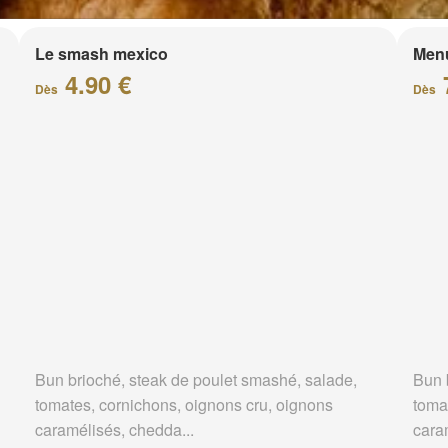
Le smash mexico
Men
4.90 €
Dès
Dès
Bun brioché, steak de poulet smashé, salade,
Bun 
tomates, cornichons, oignons cru, oignons
toma
caramélisés, chedda...
cara