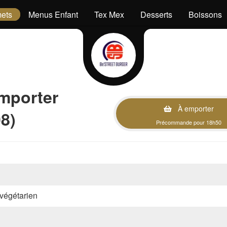
ets
Menus Enfant
Tex Mex
Desserts
Boissons
mporter
À emporter
8)
Précommande pour 18h50
, végétarien