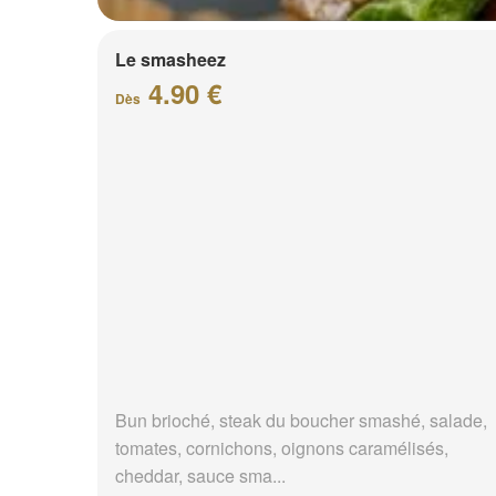
Le smasheez
4.90 €
Dès
Bun brioché, steak du boucher smashé, salade,
tomates, cornichons, oignons caramélisés,
cheddar, sauce sma...