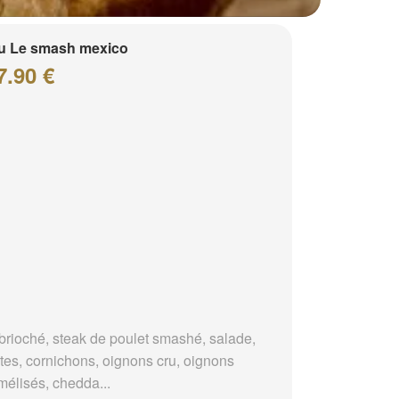
u Le smash mexico
7.90 €
brioché, steak de poulet smashé, salade,
tes, cornichons, oignons cru, oignons
mélisés, chedda...