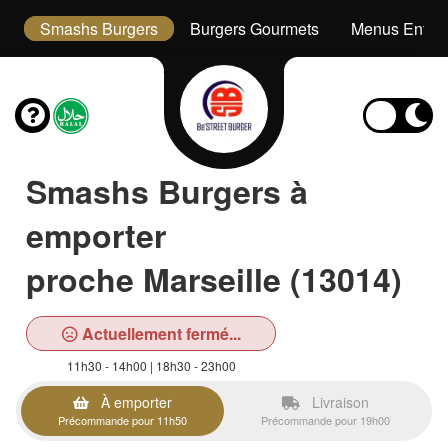
s
Smashs Burgers
Burgers Gourmets
Menus Enfan
Smashs Burgers à
emporter
proche Marseille (13014)
Actuellement fermé...
11h30 - 14h00 | 18h30 - 23h00
À emporter
Livraison
Précommande pour 11h50
Précommande pour 19h00