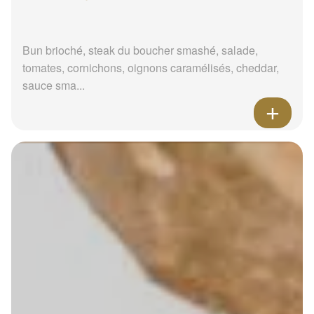
Bun brioché, steak du boucher smashé, salade,
tomates, cornichons, oignons caramélisés, cheddar,
sauce sma...