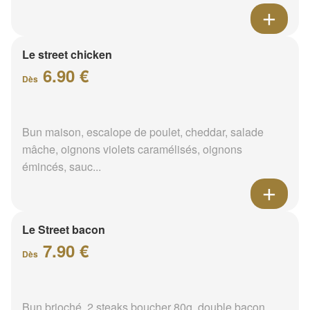
Le street chicken
6.90 €
Dès
Bun maison, escalope de poulet, cheddar, salade
mâche, oignons violets caramélisés, oignons
émincés, sauc...
Le Street bacon
7.90 €
Dès
Bun brioché, 2 steaks boucher 80g, double bacon,