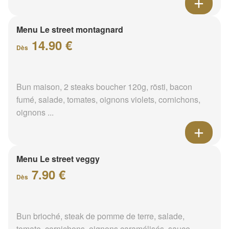
Menu Le street montagnard
14.90 €
Dès
Bun maison, 2 steaks boucher 120g, rösti, bacon
fumé, salade, tomates, oignons violets, cornichons,
oignons ...
Menu Le street veggy
7.90 €
Dès
Bun brioché, steak de pomme de terre, salade,
tomate, cornichons, oignons caramélisés, sauce