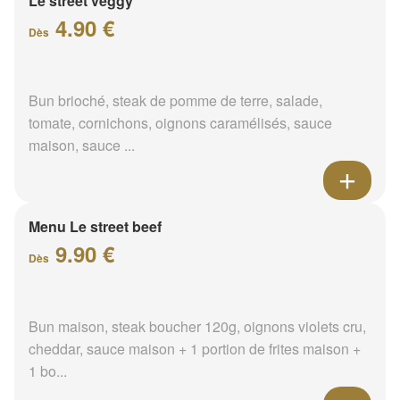
Le street veggy
4.90 €
Dès
Bun brioché, steak de pomme de terre, salade,
tomate, cornichons, oignons caramélisés, sauce
maison, sauce ...
Menu Le street beef
9.90 €
Dès
Bun maison, steak boucher 120g, oignons violets cru,
cheddar, sauce maison + 1 portion de frites maison +
1 bo...