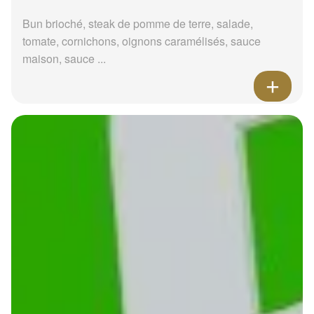
Bun brioché, steak de pomme de terre, salade,
tomate, cornichons, oignons caramélisés, sauce
maison, sauce ...