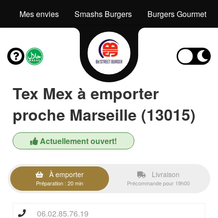
Mes envies
Smashs Burgers
Burgers Gourmets
Tex Mex à emporter
proche Marseille (13015)
Actuellement ouvert!
À emporter
Livraison
Préparation : 20 min
Précommande pour 19h00
06.02.85.76.19