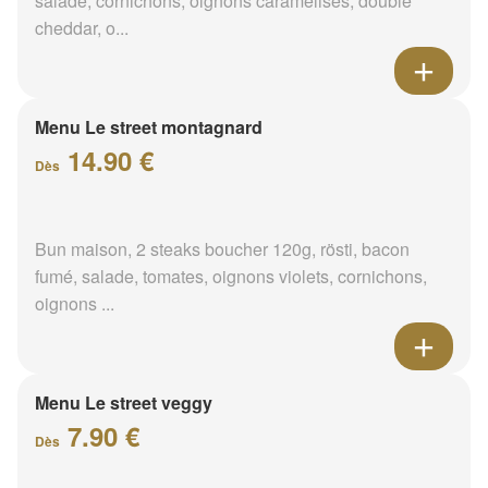
salade, cornichons, oignons caramélisés, double
cheddar, o...
Menu Le street montagnard
14.90 €
Dès
Bun maison, 2 steaks boucher 120g, rösti, bacon
fumé, salade, tomates, oignons violets, cornichons,
oignons ...
Menu Le street veggy
7.90 €
Dès