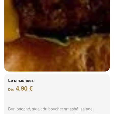
Le smasheez
4.90 €
Dès
Bun brioché, steak du boucher smashé, salade,