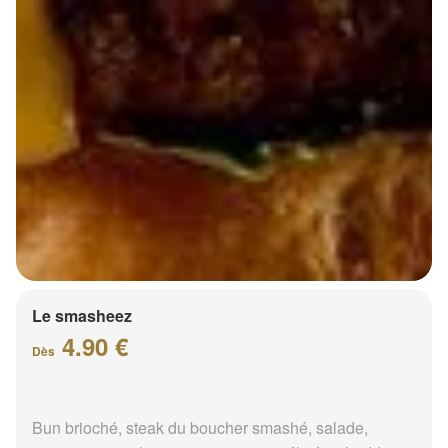
Le smasheez
4.90 €
Dès
Bun brioché, steak du boucher smashé, salade,