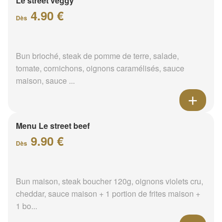
Le street veggy
4.90 €
Dès
Bun brioché, steak de pomme de terre, salade,
tomate, cornichons, oignons caramélisés, sauce
maison, sauce ...
Menu Le street beef
9.90 €
Dès
Bun maison, steak boucher 120g, oignons violets cru,
cheddar, sauce maison + 1 portion de frites maison +
1 bo...