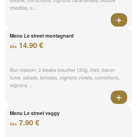
salade, cornichons, oignons caramélisés, double
cheddar, o...
Menu Le street montagnard
14.90 €
Dès
Bun maison, 2 steaks boucher 120g, rösti, bacon
fumé, salade, tomates, oignons violets, cornichons,
oignons ...
Menu Le street veggy
7.90 €
Dès