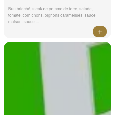
Bun brioché, steak de pomme de terre, salade,
tomate, cornichons, oignons caramélisés, sauce
maison, sauce ...