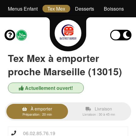
Menus Enfant
Tex Mex
Desserts
Boissons
Tex Mex à emporter
proche Marseille (13015)
Actuellement ouvert!
À emporter
Livraison
Préparation : 20 min
Livraison : 30 à 45 mn
06.02.85.76.19