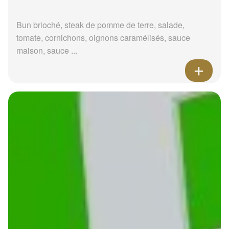
Bun brioché, steak de pomme de terre, salade,
tomate, cornichons, oignons caramélisés, sauce
maison, sauce ...