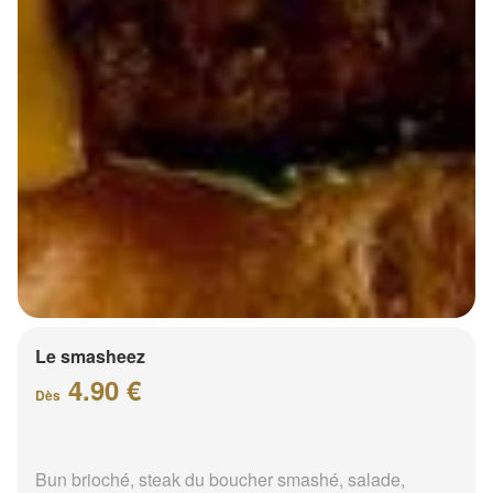
Le smasheez
4.90 €
Dès
Bun brioché, steak du boucher smashé, salade,