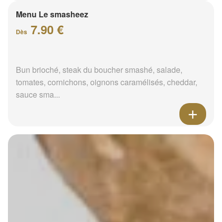
Menu Le smasheez
7.90 €
Dès
Bun brioché, steak du boucher smashé, salade,
tomates, cornichons, oignons caramélisés, cheddar,
sauce sma...