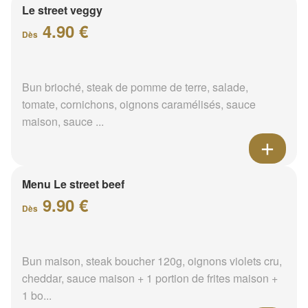
Le street veggy
4.90 €
Dès
Bun brioché, steak de pomme de terre, salade,
tomate, cornichons, oignons caramélisés, sauce
maison, sauce ...
Menu Le street beef
9.90 €
Dès
Bun maison, steak boucher 120g, oignons violets cru,
cheddar, sauce maison + 1 portion de frites maison +
1 bo...