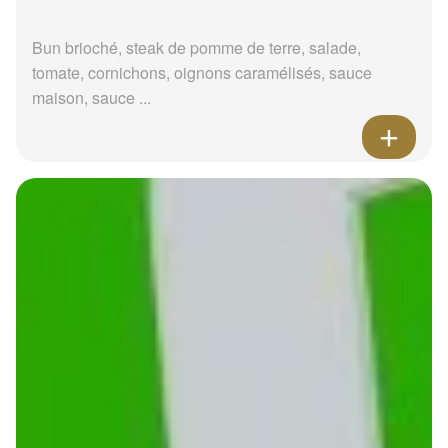
Bun brioché, steak de pomme de terre, salade,
tomate, cornichons, oignons caramélisés, sauce
maison, sauce ...