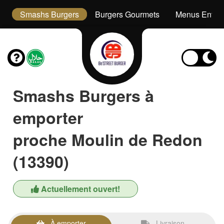
s
Smashs Burgers
Burgers Gourmets
Menus Enfan
Smashs Burgers à
emporter
proche Moulin de Redon
(13390)
Actuellement ouvert!
À emporter
Livraison