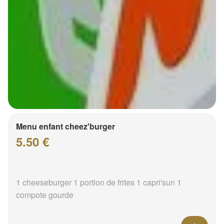
Menu enfant cheez'burger
5.50 €
1 cheeseburger 1 portion de frites 1 capri'sun 1
compote gourde