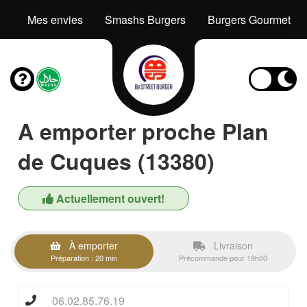
Mes envies
Smashs Burgers
Burgers Gourmets
A emporter proche Plan
de Cuques (13380)
Actuellement ouvert!
À emporter
Livraison
Préparation : 20 min
Précommande pour 19h00
06.02.85.76.19