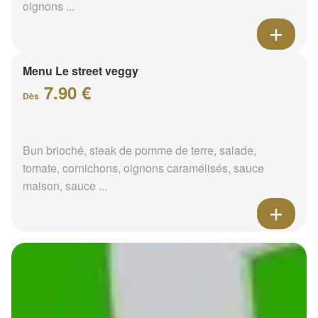
oignons ...
Menu Le street veggy
7.90 €
Dès
Bun brioché, steak de pomme de terre, salade,
tomate, cornichons, oignons caramélisés, sauce
maison, sauce ...