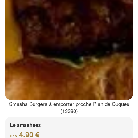
Smashs Burgers à emporter proche Plan de Cuques
(13380)
Le smasheez
4.90 €
Dès