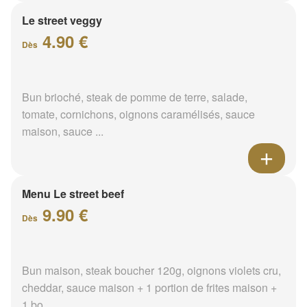
Le street veggy
4.90 €
Dès
Bun brioché, steak de pomme de terre, salade,
tomate, cornichons, oignons caramélisés, sauce
maison, sauce ...
Menu Le street beef
9.90 €
Dès
Bun maison, steak boucher 120g, oignons violets cru,
cheddar, sauce maison + 1 portion de frites maison +
1 bo...