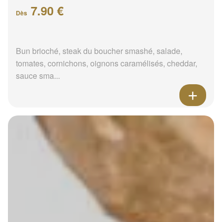
7.90 €
Dès
Bun brioché, steak du boucher smashé, salade,
tomates, cornichons, oignons caramélisés, cheddar,
sauce sma...