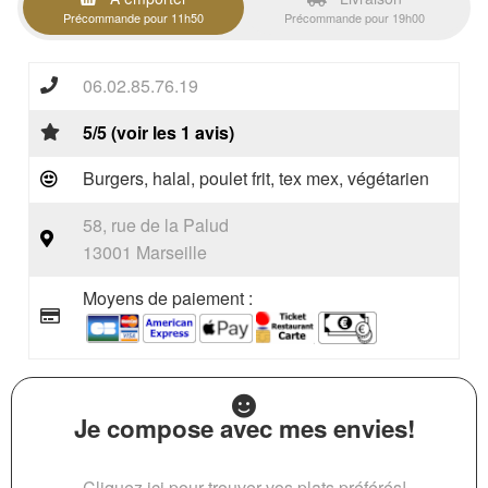
Précommande pour 11h50
Précommande pour 19h00
06.02.85.76.19
5/5 (voir les 1 avis)
Burgers, halal, poulet frit, tex mex, végétarien
58, rue de la Palud
13001 Marseille
Moyens de paiement :
Je compose avec mes envies!
Cliquez ici pour trouver vos plats préférés!