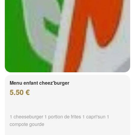
Menu enfant cheez'burger
5.50 €
1 cheeseburger 1 portion de frites 1 capri'sun 1
compote gourde