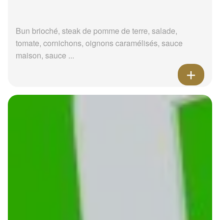
Bun brioché, steak de pomme de terre, salade,
tomate, cornichons, oignons caramélisés, sauce
maison, sauce ...