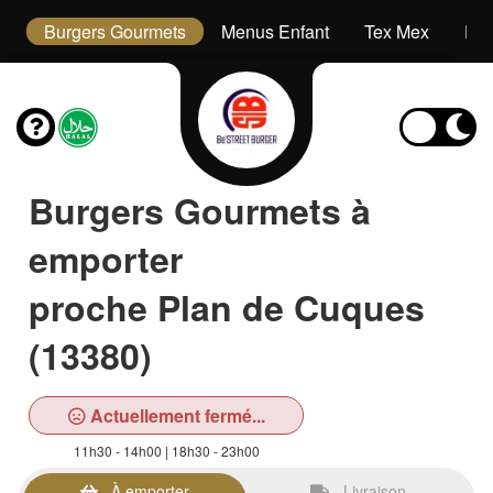
s
Burgers Gourmets
Menus Enfant
Tex Mex
Des
Burgers Gourmets à
emporter
proche Plan de Cuques
(13380)
Actuellement fermé...
11h30 - 14h00 | 18h30 - 23h00
À emporter
Livraison