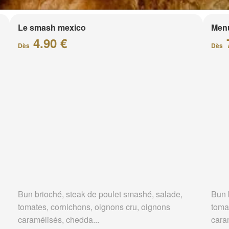
Le smash mexico
Men
4.90 €
Dès
Dès
Bun brioché, steak de poulet smashé, salade,
Bun 
tomates, cornichons, oignons cru, oignons
toma
caramélisés, chedda...
cara