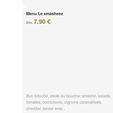
Menu Le smasheez
7.90 €
Dès
Bun brioché, steak du boucher smashé, salade,
tomates, cornichons, oignons caramélisés,
cheddar, sauce sma...