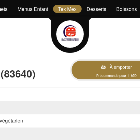
ets
Menus Enfant
Tex Mex
Desserts
Boissons
À emporter
 (83640)
Précommande pour 11h50
, végétarien