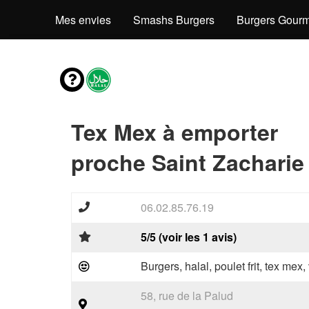
Mes envies
Smashs Burgers
Burgers Gourm
Tex Mex à emporter
proche Saint Zacharie
06.02.85.76.19
5/5 (voir les 1 avis)
Burgers, halal, poulet frit, tex mex
58, rue de la Palud