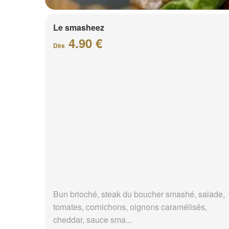
Le smasheez
4.90 €
Dès
Bun brioché, steak du boucher smashé, salade,
tomates, cornichons, oignons caramélisés,
cheddar, sauce sma...