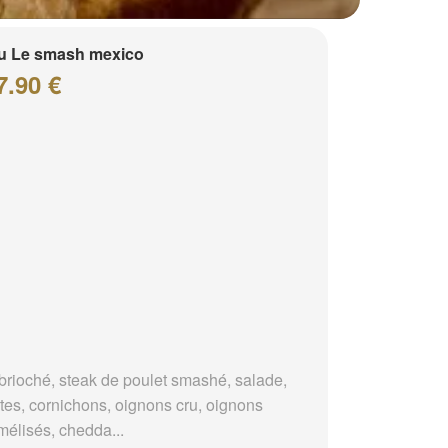
u Le smash mexico
7.90 €
brioché, steak de poulet smashé, salade,
tes, cornichons, oignons cru, oignons
mélisés, chedda...