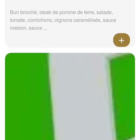
Bun brioché, steak de pomme de terre, salade,
tomate, cornichons, oignons caramélisés, sauce
maison, sauce ...