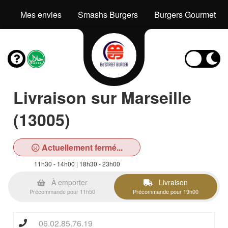
Mes envies
Smashs Burgers
Burgers Gourmets
Livraison sur Marseille
(13005)
Actuellement fermé...
11h30 - 14h00 | 18h30 - 23h00
À emporter
Livraison
Précommande pour 11h50
Précommande pour 19h00
06.02.85.76.19