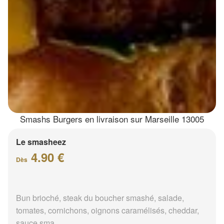
Smashs Burgers en livraison sur Marseille 13005
Le smasheez
4.90 €
Dès
Bun brioché, steak du boucher smashé, salade,
tomates, cornichons, oignons caramélisés, cheddar,
sauce sma...