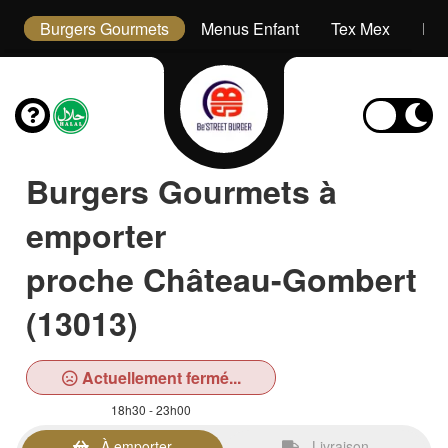
s
Burgers Gourmets
Menus Enfant
Tex Mex
Des
Burgers Gourmets à
emporter
proche Château-Gombert
(13013)
Actuellement fermé...
18h30 - 23h00
À emporter
Livraison