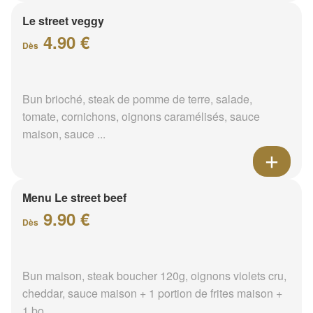
Le street veggy
4.90 €
Dès
Bun brioché, steak de pomme de terre, salade,
tomate, cornichons, oignons caramélisés, sauce
maison, sauce ...
Menu Le street beef
9.90 €
Dès
Bun maison, steak boucher 120g, oignons violets cru,
cheddar, sauce maison + 1 portion de frites maison +
1 bo...