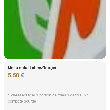
Menu enfant cheez'burger
5.50 €
1 cheeseburger 1 portion de frites 1 capri'sun 1
compote gourde