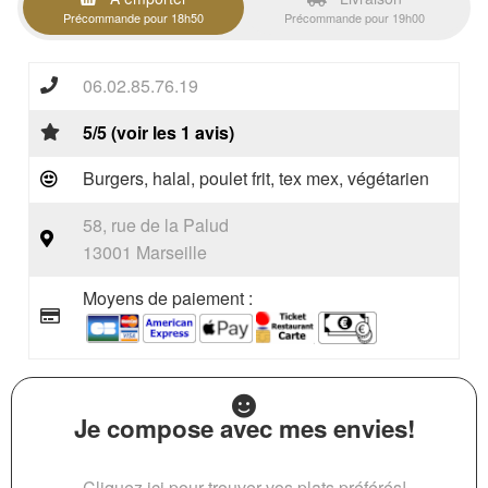
Précommande pour 18h50
Précommande pour 19h00
06.02.85.76.19
5/5 (voir les 1 avis)
Burgers, halal, poulet frit, tex mex, végétarien
58, rue de la Palud
13001 Marseille
Moyens de paiement :
Je compose avec mes envies!
Cliquez ici pour trouver vos plats préférés!