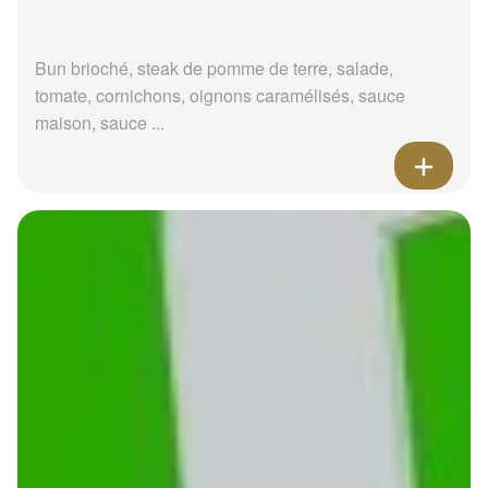
Bun brioché, steak de pomme de terre, salade,
tomate, cornichons, oignons caramélisés, sauce
maison, sauce ...