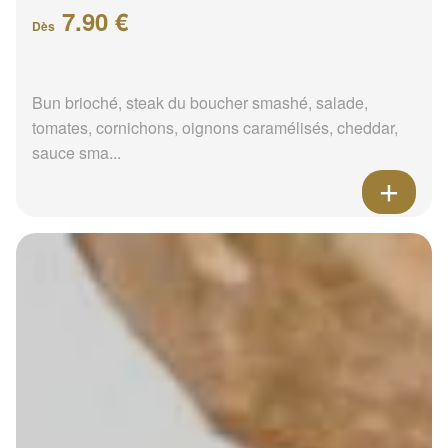
7.90 €
Dès
Bun brioché, steak du boucher smashé, salade,
tomates, cornichons, oignons caramélisés, cheddar,
sauce sma...