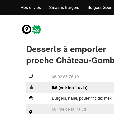
Mes envies
Smashs Burgers
Burgers Gourm
Desserts à emporter
proche Château-Gombe
06.02.85.76.19
5/5 (voir les 1 avis)
Burgers, halal, poulet frit, tex mex
58, rue de la Palud