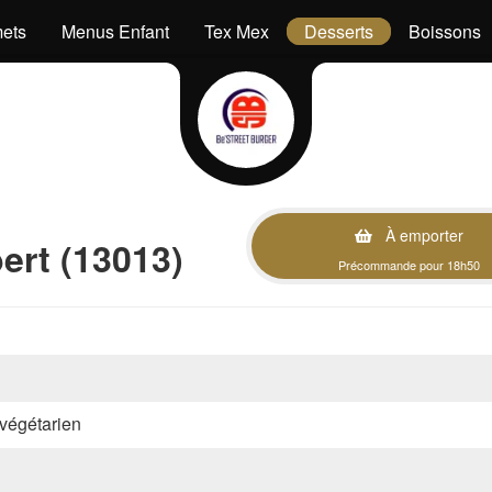
ets
Menus Enfant
Tex Mex
Desserts
Boissons
À emporter
rt (13013)
Précommande pour 18h50
, végétarien