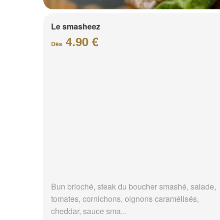
Le smasheez
4.90 €
Dès
Bun brioché, steak du boucher smashé, salade,
tomates, cornichons, oignons caramélisés,
cheddar, sauce sma...