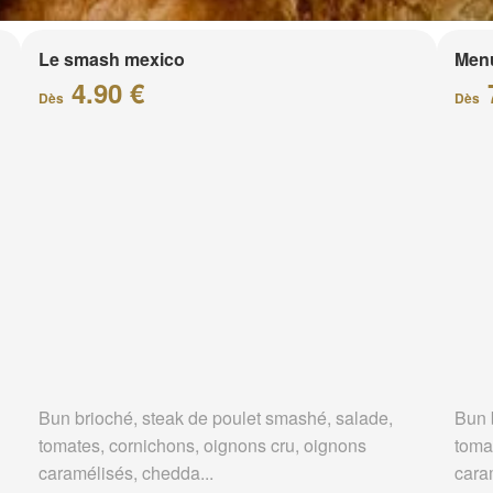
Le smash mexico
Men
4.90 €
Dès
Dès
Bun brioché, steak de poulet smashé, salade,
Bun 
tomates, cornichons, oignons cru, oignons
toma
caramélisés, chedda...
cara