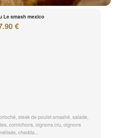
u Le smash mexico
7.90 €
brioché, steak de poulet smashé, salade,
tes, cornichons, oignons cru, oignons
mélisés, chedda...