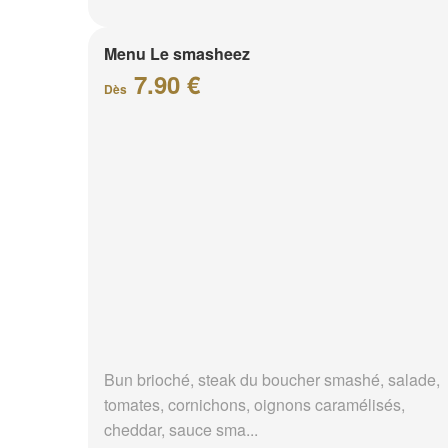
Menu Le smasheez
7.90 €
Dès
Bun brioché, steak du boucher smashé, salade,
tomates, cornichons, oignons caramélisés,
cheddar, sauce sma...