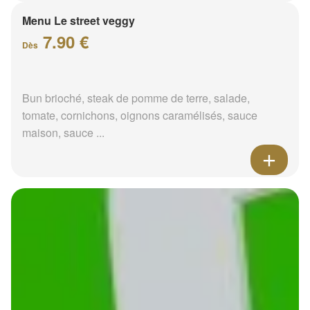
Menu Le street veggy
7.90 €
Dès
Bun brioché, steak de pomme de terre, salade,
tomate, cornichons, oignons caramélisés, sauce
maison, sauce ...