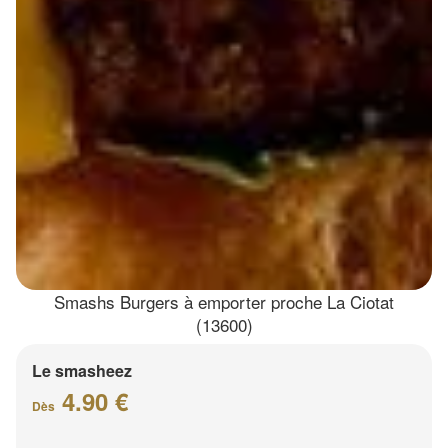
Smashs Burgers à emporter proche La Ciotat
(13600)
Le smasheez
4.90 €
Dès