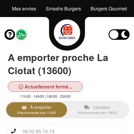
Mes envies
Smashs Burgers
Burgers Gourmets
A emporter proche La
Ciotat (13600)
Actuellement fermé...
11h30 - 14h00 | 18h30 - 23h00
À emporter
Livraison
Précommande pour 11h50
Précommande pour 19h00
06.02.85.76.19