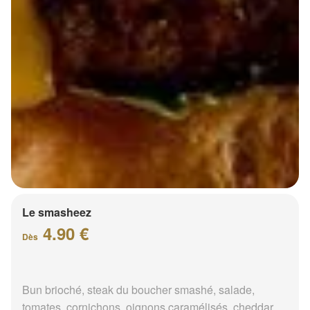
Le smasheez
4.90 €
Dès
Bun brioché, steak du boucher smashé, salade,
tomates, cornichons, oignons caramélisés, cheddar,