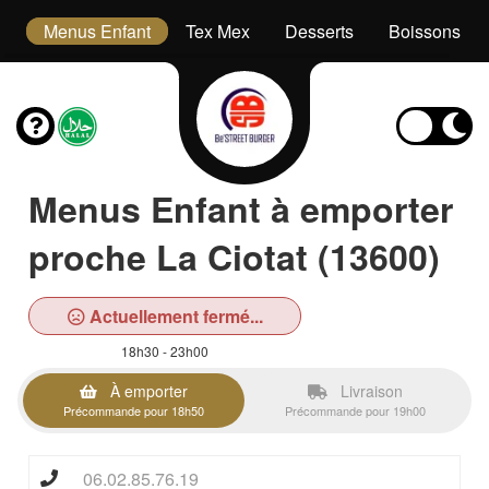
s
Menus Enfant
Tex Mex
Desserts
Boissons
Menus Enfant à emporter
proche La Ciotat (13600)
Actuellement fermé...
18h30 - 23h00
À emporter
Livraison
Précommande pour 18h50
Précommande pour 19h00
06.02.85.76.19