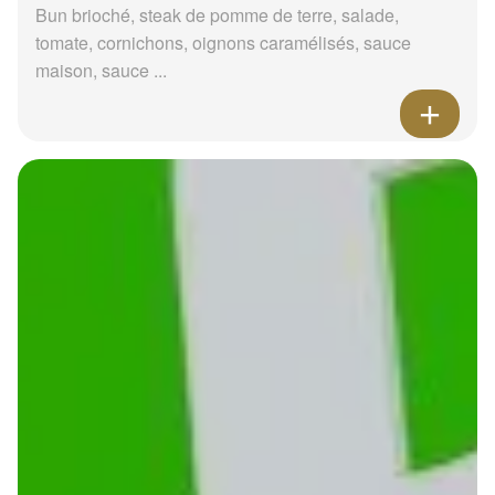
Bun brioché, steak de pomme de terre, salade,
tomate, cornichons, oignons caramélisés, sauce
maison, sauce ...