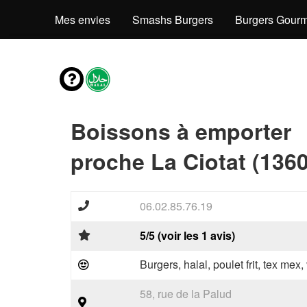
Mes envies
Smashs Burgers
Burgers Gourm
Boissons à emporter
proche La Ciotat (136
06.02.85.76.19
5/5 (voir les 1 avis)
Burgers, halal, poulet frit, tex mex
58, rue de la Palud