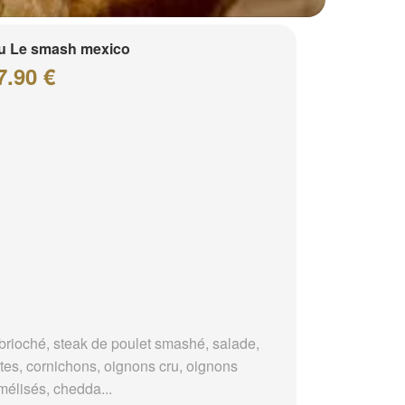
u Le smash mexico
7.90 €
brioché, steak de poulet smashé, salade,
tes, cornichons, oignons cru, oignons
mélisés, chedda...