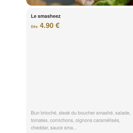
Le smasheez
4.90 €
Dès
Bun brioché, steak du boucher smashé, salade,
tomates, cornichons, oignons caramélisés,
cheddar, sauce sma...