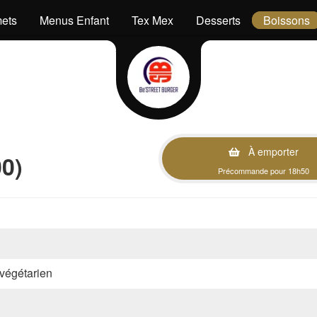
ets
Menus Enfant
Tex Mex
Desserts
Boissons
À emporter
00)
Précommande pour 18h50
, végétarien