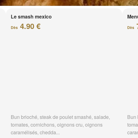
Le smash mexico
Men
4.90 €
Dès
Dès
Bun brioché, steak de poulet smashé, salade,
Bun 
tomates, cornichons, oignons cru, oignons
toma
caramélisés, chedda...
cara