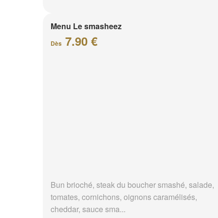
Menu Le smasheez
7.90 €
Dès
Bun brioché, steak du boucher smashé, salade,
tomates, cornichons, oignons caramélisés,
cheddar, sauce sma...