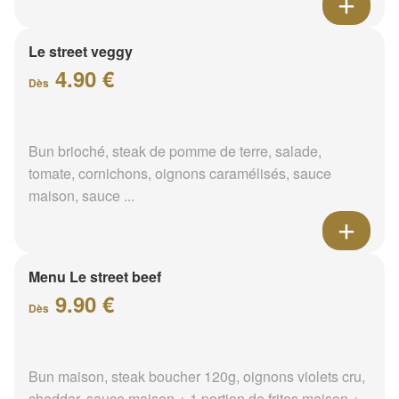
Le street veggy
4.90 €
Dès
Bun brioché, steak de pomme de terre, salade,
tomate, cornichons, oignons caramélisés, sauce
maison, sauce ...
Menu Le street beef
9.90 €
Dès
Bun maison, steak boucher 120g, oignons violets cru,
cheddar, sauce maison + 1 portion de frites maison +