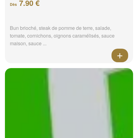
7.90 €
Dès
Bun brioché, steak de pomme de terre, salade,
tomate, cornichons, oignons caramélisés, sauce
maison, sauce ...