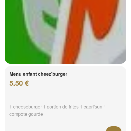
Menu enfant cheez'burger
5.50 €
1 cheeseburger 1 portion de frites 1 capri'sun 1
compote gourde