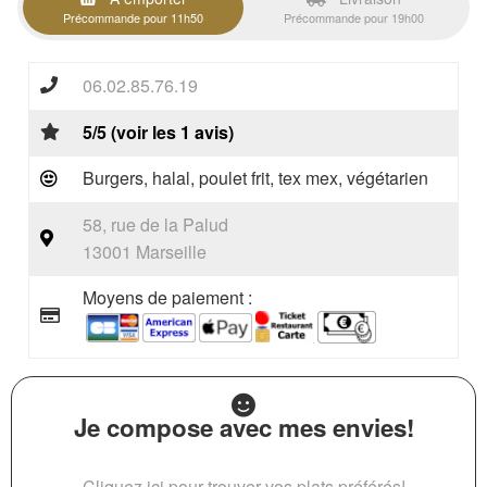
Précommande pour 11h50
Précommande pour 19h00
06.02.85.76.19
5/5 (voir les 1 avis)
Burgers, halal, poulet frit, tex mex, végétarien
58, rue de la Palud
13001 Marseille
Moyens de paiement :
Je compose avec mes envies!
Cliquez ici pour trouver vos plats préférés!