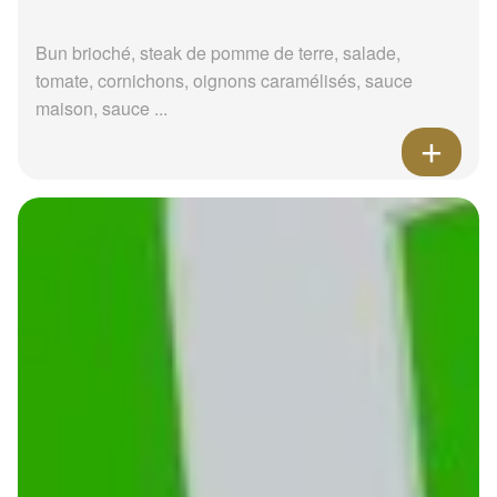
Bun brioché, steak de pomme de terre, salade,
tomate, cornichons, oignons caramélisés, sauce
maison, sauce ...