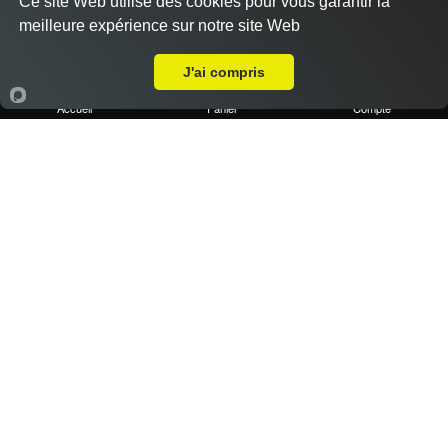
Ce site Web utilise des cookies pour vous garantir la
meilleure expérience sur notre site Web
A Emporter sur La Destrousse
J'ai compris
Accueil
Panier
Compte
1 portion de frites maison
2.50 €
Dès