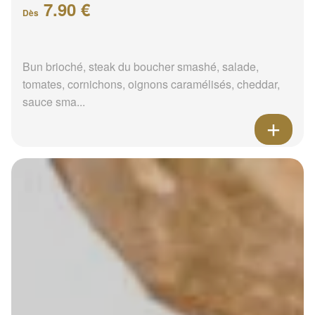
7.90 €
Dès
Bun brioché, steak du boucher smashé, salade,
tomates, cornichons, oignons caramélisés, cheddar,
sauce sma...