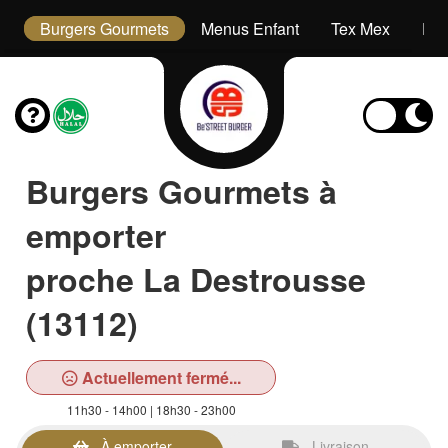
s
Burgers Gourmets
Menus Enfant
Tex Mex
Des
Burgers Gourmets à
emporter
proche La Destrousse
(13112)
Actuellement fermé...
11h30 - 14h00 | 18h30 - 23h00
À emporter
Livraison