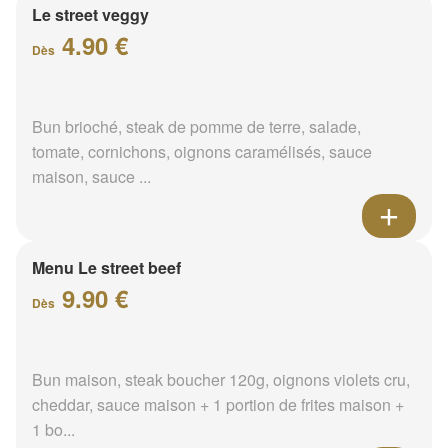
Le street veggy
4.90 €
Dès
Bun brioché, steak de pomme de terre, salade,
tomate, cornichons, oignons caramélisés, sauce
maison, sauce ...
Menu Le street beef
9.90 €
Dès
Bun maison, steak boucher 120g, oignons violets cru,
cheddar, sauce maison + 1 portion de frites maison +
1 bo...