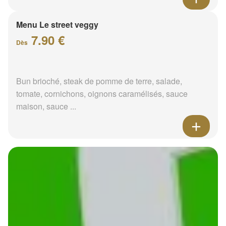
Menu Le street veggy
7.90 €
Dès
Bun brioché, steak de pomme de terre, salade,
tomate, cornichons, oignons caramélisés, sauce
maison, sauce ...