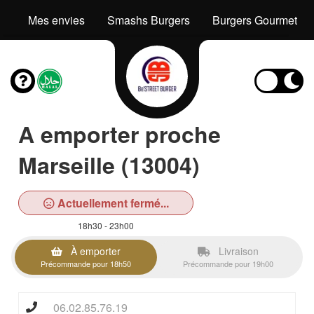
Mes envies
Smashs Burgers
Burgers Gourmets
A emporter proche
Marseille (13004)
Actuellement fermé...
18h30 - 23h00
À emporter
Livraison
Précommande pour 18h50
Précommande pour 19h00
06.02.85.76.19