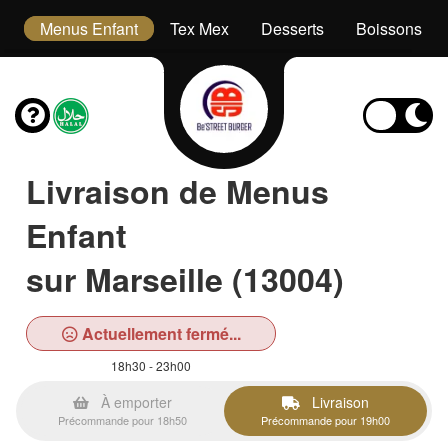
s
Menus Enfant
Tex Mex
Desserts
Boissons
Livraison de Menus
Enfant
sur Marseille (13004)
Actuellement fermé...
18h30 - 23h00
À emporter
Livraison
Précommande pour 18h50
Précommande pour 19h00