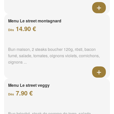
Menu Le street montagnard
14.90 €
Dès
Bun maison, 2 steaks boucher 120g, rösti, bacon
fumé, salade, tomates, oignons violets, cornichons,
oignons ...
Menu Le street veggy
7.90 €
Dès
Bun brioché, steak de pomme de terre, salade,