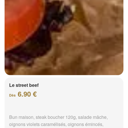
Le street beef
6.90 €
Dès
Bun maison, steak boucher 120g, salade mâche,
oignons violets caramélisés, oignons émincés,