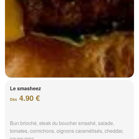
Le smasheez
4.90 €
Dès
Bun brioché, steak du boucher smashé, salade,
tomates, cornichons, oignons caramélisés, cheddar,
sauce sma...