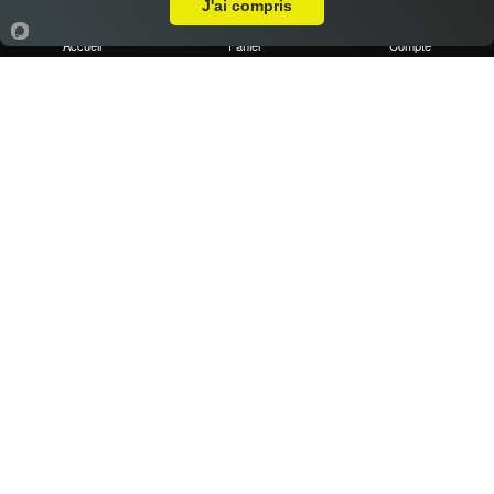
J'ai compris
Accueil
Panier
Compte
1 portion de frites maison
2.50 €
Dès