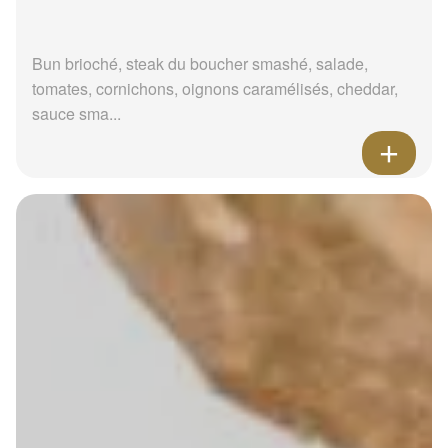
Bun brioché, steak du boucher smashé, salade,
tomates, cornichons, oignons caramélisés, cheddar,
sauce sma...