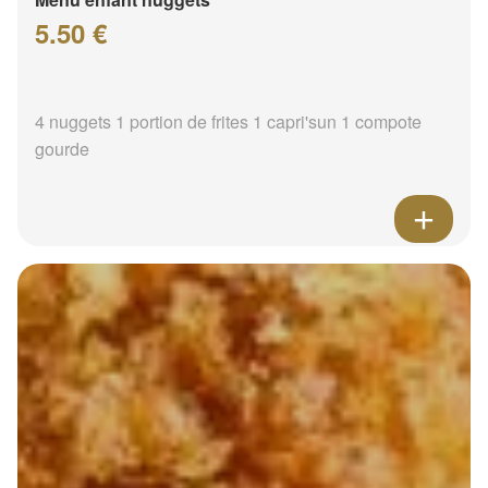
5.50 €
4 nuggets 1 portion de frites 1 capri'sun 1 compote
gourde