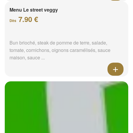
Menu Le street veggy
7.90 €
Dès
Bun brioché, steak de pomme de terre, salade,
tomate, cornichons, oignons caramélisés, sauce
maison, sauce ...