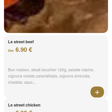
Le street beef
6.90 €
Dès
Bun maison, steak boucher 120g, salade mâche,
oignons violets caramélisés, oignons émincés,
cheddar, sauc...
Le street chicken