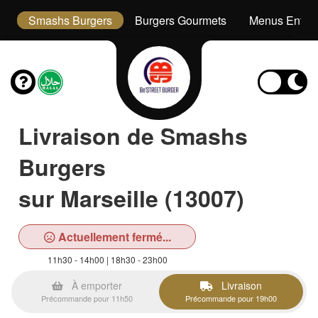
s
Smashs Burgers
Burgers Gourmets
Menus Enfan
Livraison de Smashs
Burgers
sur Marseille (13007)
Actuellement fermé...
11h30 - 14h00 | 18h30 - 23h00
À emporter
Livraison
Précommande pour 11h50
Précommande pour 19h00