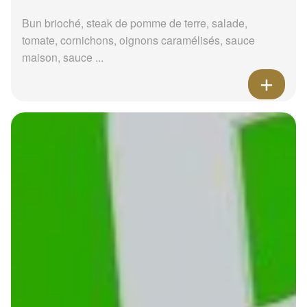
Bun brioché, steak de pomme de terre, salade,
tomate, cornichons, oignons caramélisés, sauce
maison, sauce ...