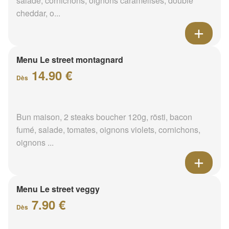
salade, cornichons, oignons caramélisés, double
cheddar, o...
Menu Le street montagnard
14.90 €
Dès
Bun maison, 2 steaks boucher 120g, rösti, bacon
fumé, salade, tomates, oignons violets, cornichons,
oignons ...
Menu Le street veggy
7.90 €
Dès