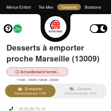
Menus Enfant
Tex Mex
Desserts
Boissons
Desserts à emporter
proche Marseille (13009)
Actuellement fermé...
11h30 - 14h00 | 18h30 - 23h00
À emporter
Livraison
Précommande pour 11h50
Précommande pour 19h00
06.02.85.76.19