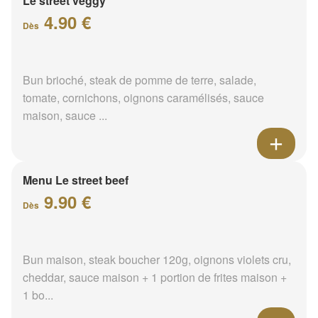
Le street veggy
4.90 €
Dès
Bun brioché, steak de pomme de terre, salade,
tomate, cornichons, oignons caramélisés, sauce
maison, sauce ...
Menu Le street beef
9.90 €
Dès
Bun maison, steak boucher 120g, oignons violets cru,
cheddar, sauce maison + 1 portion de frites maison +
1 bo...