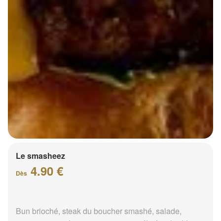
Le smasheez
4.90 €
Dès
Bun brioché, steak du boucher smashé, salade,