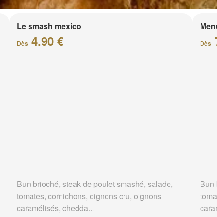
Le smash mexico
Men
4.90 €
Dès
Dès
Bun brioché, steak de poulet smashé, salade,
Bun 
tomates, cornichons, oignons cru, oignons
toma
caramélisés, chedda...
cara