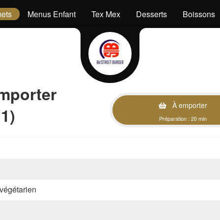
ets
Menus Enfant
Tex Mex
Desserts
Boissons
mporter
À emporter
1)
Préparation : 20 min
, végétarien