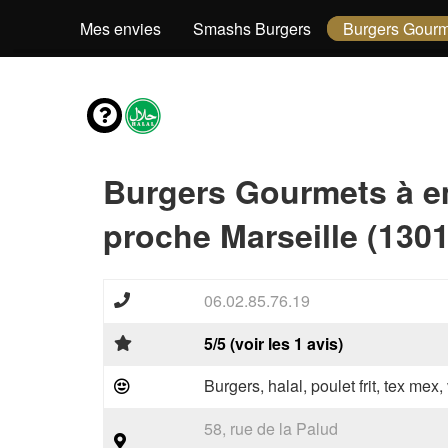
Mes envies
Smashs Burgers
Burgers Gourm
Burgers Gourmets à e
proche Marseille (1301
06.02.85.76.19
5/5 (voir les 1 avis)
Burgers, halal, poulet frit, tex mex
58, rue de la Palud