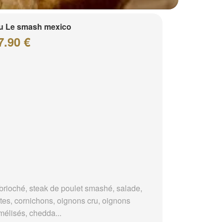
u Le smash mexico
7.90 €
brioché, steak de poulet smashé, salade,
tes, cornichons, oignons cru, oignons
mélisés, chedda...