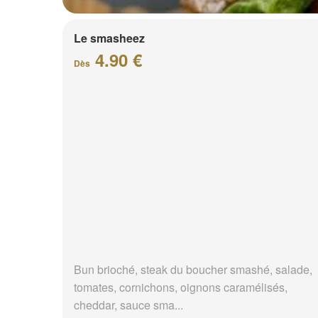
Le smasheez
4.90 €
Dès
Bun brioché, steak du boucher smashé, salade,
tomates, cornichons, oignons caramélisés,
cheddar, sauce sma...