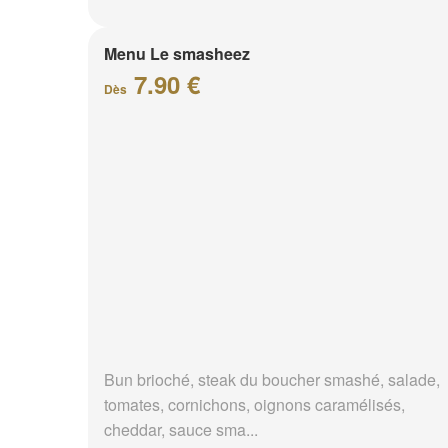
Menu Le smasheez
7.90 €
Dès
Bun brioché, steak du boucher smashé, salade,
tomates, cornichons, oignons caramélisés,
cheddar, sauce sma...