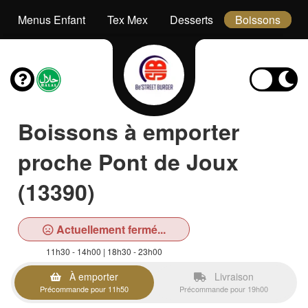
Menus Enfant
Tex Mex
Desserts
Boissons
Boissons à emporter
proche Pont de Joux
(13390)
Actuellement fermé...
11h30 - 14h00 | 18h30 - 23h00
À emporter
Livraison
Précommande pour 11h50
Précommande pour 19h00