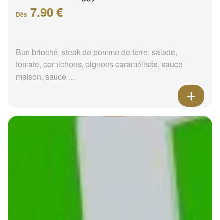
7.90 €
Dès
Bun brioché, steak de pomme de terre, salade,
tomate, cornichons, oignons caramélisés, sauce
maison, sauce ...