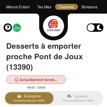
Menus Enfant
Tex Mex
Desserts
Boissons
Desserts à emporter
proche Pont de Joux
(13390)
Actuellement fermé...
18h30 - 23h00
À emporter
Livraison
Précommande pour 18h50
Précommande pour 19h00