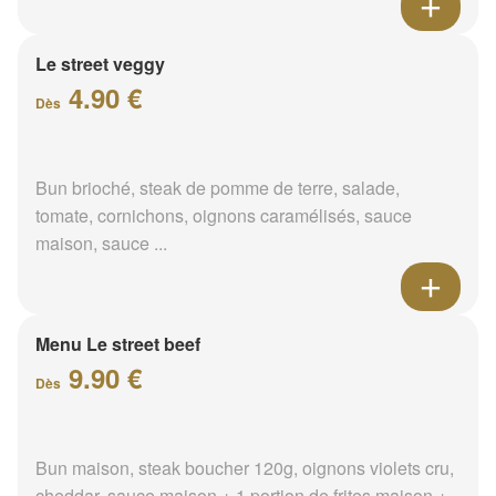
Le street veggy
4.90 €
Dès
Bun brioché, steak de pomme de terre, salade,
tomate, cornichons, oignons caramélisés, sauce
maison, sauce ...
Menu Le street beef
9.90 €
Dès
Bun maison, steak boucher 120g, oignons violets cru,
cheddar, sauce maison + 1 portion de frites maison +