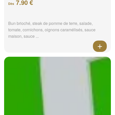
7.90 €
Dès
Bun brioché, steak de pomme de terre, salade,
tomate, cornichons, oignons caramélisés, sauce
maison, sauce ...