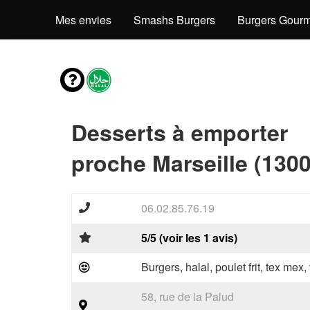
Mes envies
Smashs Burgers
Burgers Gourm
Desserts à emporter
proche Marseille (1300
06.02.85.76.19
5/5 (voir les 1 avis)
Burgers, halal, poulet frit, tex mex
58, rue de la Palud