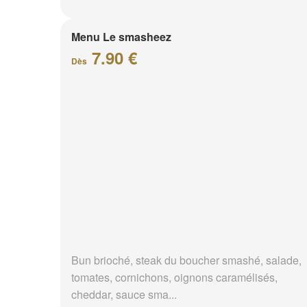
Menu Le smasheez
7.90 €
Dès
Bun brioché, steak du boucher smashé, salade,
tomates, cornichons, oignons caramélisés,
cheddar, sauce sma...