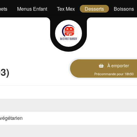
ets
Menus Enfant
Tex Mex
Desserts
Boissons
À emporter
3)
Précommande pour 18h50
, végétarien