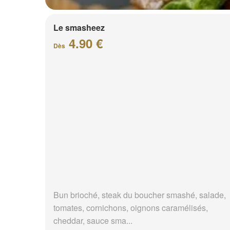
Le smasheez
4.90 €
Dès
Bun brioché, steak du boucher smashé, salade,
tomates, cornichons, oignons caramélisés,
cheddar, sauce sma...