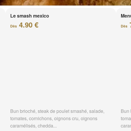
Le smash mexico
Men
4.90 €
Dès
Dès
Bun brioché, steak de poulet smashé, salade,
Bun 
tomates, cornichons, oignons cru, oignons
toma
caramélisés, chedda...
cara