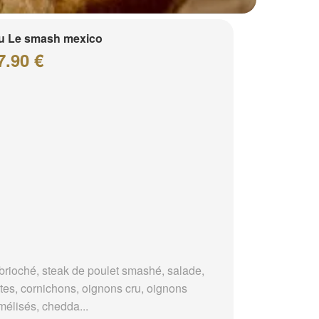
u Le smash mexico
7.90 €
brioché, steak de poulet smashé, salade,
tes, cornichons, oignons cru, oignons
mélisés, chedda...