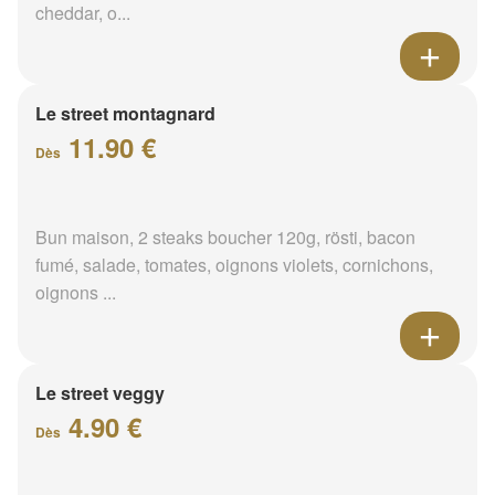
cheddar, o...
Le street montagnard
11.90 €
Dès
Bun maison, 2 steaks boucher 120g, rösti, bacon
fumé, salade, tomates, oignons violets, cornichons,
oignons ...
Le street veggy
4.90 €
Dès