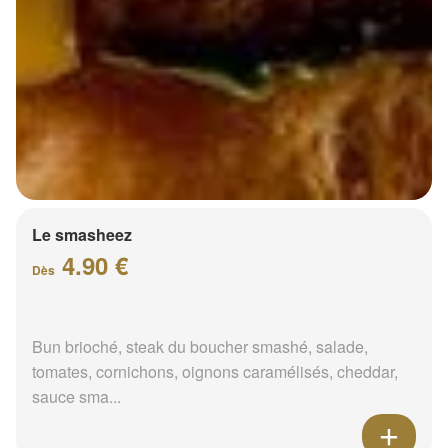
Le smasheez
4.90 €
Dès
Bun brioché, steak du boucher smashé, salade,
tomates, cornichons, oignons caramélisés, cheddar,
sauce sma...